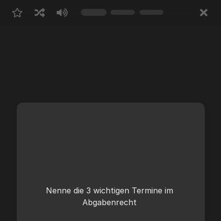
Entstehung  §38 AO
Nenne die 3 wichtigen Termine im 
Fälligkeit      § 22 AO
Abgabenrecht
Erlöschen    § 47 AO