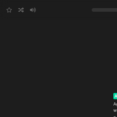
A
A
w