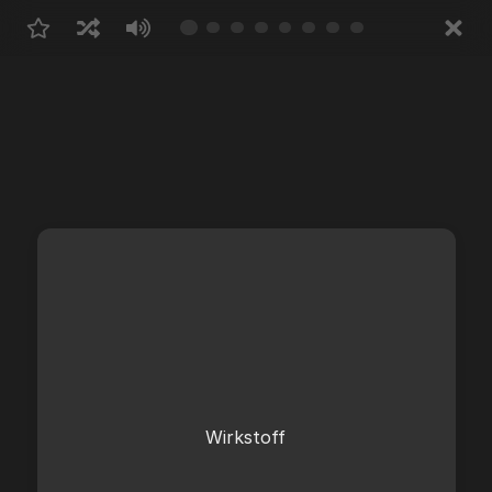
Substanzen, die in lebenden Organismen 
eine biologische Wirkung hervorrufen. (= 
Wirkstoff
"drug" im weiteren Sinn)