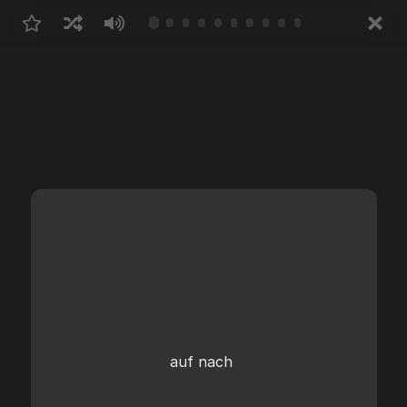
auf nach
off to